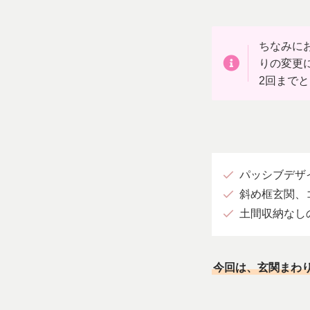
ちなみに
りの変更
2回まで
パッシブデザ
斜め框玄関、
土間収納なし
今回は、玄関まわ