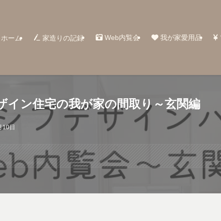
Web内覧会
我が家愛用品
ホーム
家造りの記録
デザイン住宅の我が家の間取り～玄関編
月10日