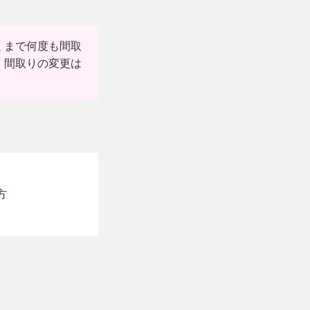
くまで何度も間取
、間取りの変更は
方