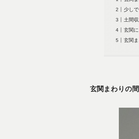
少しで
土間収
玄関に
玄関ま
玄関まわりの間