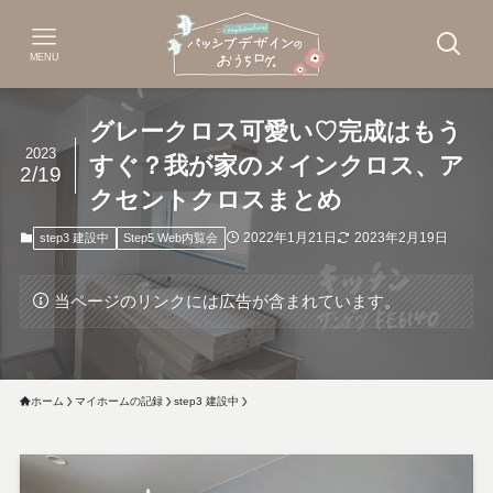
MENU
グレークロス可愛い♡完成はもう
2023
すぐ？我が家のメインクロス、ア
2/19
クセントクロスまとめ
2022年1月21日
2023年2月19日
step3 建設中
Step5 Web内覧会
当ページのリンクには広告が含まれています。
ホーム
マイホームの記録
step3 建設中