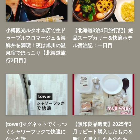
小樽観光ルタオ本店で生ド
【北海道3泊4日旅行記】絶
ゥーブルフロマージュ＆海
品スープカリー＆快適ホテ
鮮丼を満喫！夜は旭川の温
ル宿泊記：一日目
泉宿でほっこり【北海道旅
行2日目】
[tower]マグネットでくっつ
【無印良品週間】2025年3
くシャワーフックで快適に
月リピート購入したもの＆
なった話
新しく購入したものたち