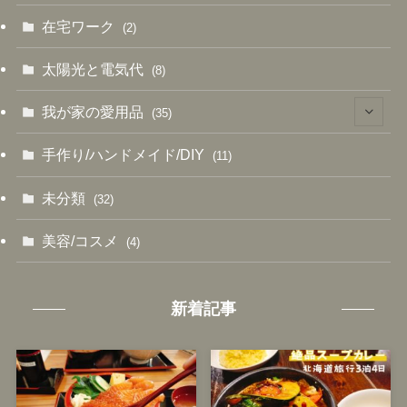
(11)
在宅ワーク
(2)
(12)
太陽光と電気代
(8)
(18)
我が家の愛用品
(35)
(6)
(12)
手作り/ハンドメイド/DIY
(11)
(19)
(13)
未分類
(32)
(14)
(1)
美容/コスメ
(4)
(2)
新着記事
(3)
(2)
(4)