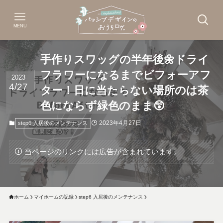
MENU
手作りスワッグの半年後🌼ドライ
フラワーになるまでビフォーアフ
2023
4/27
ター！日に当たらない場所のは茶
色にならず緑色のまま😲
2023年4月27日
step6 入居後のメンテナンス
当ページのリンクには広告が含まれています。
ホーム
マイホームの記録
step6 入居後のメンテナンス