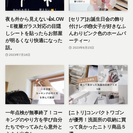
夜も外から見えない👍LOW
[セリア]お誕生日会の飾り
－E複層ガラス対応の目隠
付けレポ🎂女子が好きなふ
しシートを貼ったらお部屋
んわりピンク色のホームパ
が明るくなり快適になった
ーティー♪
話。
2023年6月15日
2023年7月16日
一年点検が無事終了！コー
[ニトリ]コンパクトワゴン
キングのやり方を学び自分
が優秀！洗面所の収納に買
たちでやってみたら意外と
って良かったニトリ商品５