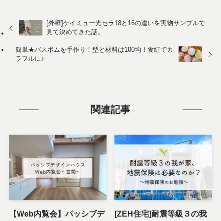
[外壁]ケイミュー光セラ18と16の違いを実物サンプルで
見て決めてきた話。
簡単★バスボムを手作り！型と材料は100均！食紅でカ
ラフルに♪
関連記事
【Web内覧会】パッシブデ
[ZEH住宅]耐震等級３の我