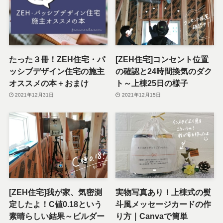
たった３冊！ZEH住宅・パ
[ZEH住宅]コンセント位置
ッシブデザイン住宅の施主
の確認と24時間換気のダク
オススメの本＋おまけ
ト～上棟25日の様子
2021年12月31日
2021年12月15日
[ZEH住宅]我が家、気密測
実物写真あり！上棟式の熨
定したよ！C値0.18という
斗風メッセージカードの作
素晴らしい結果～ビルダー
り方｜Canvaで簡単