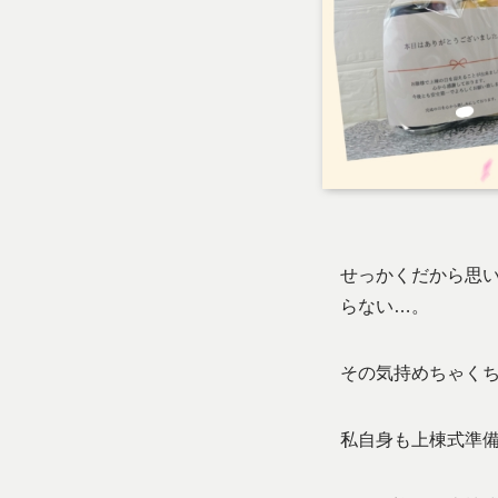
せっかくだから思
らない…。
その気持めちゃく
私自身も上棟式準