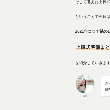
そして迎えた上棟
ということで今日
2021年コロナ禍
上棟式準備まと
を紹介していきま
き
施
fumi