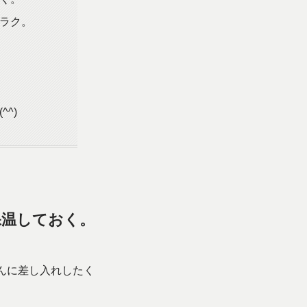
ラク。
^)
保温しておく。
んに差し入れしたく