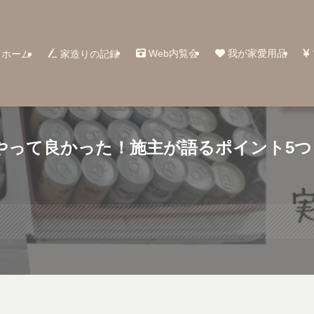
Web内覧会
我が家愛用品
ホーム
家造りの記録
やって良かった！施主が語るポイント5つ